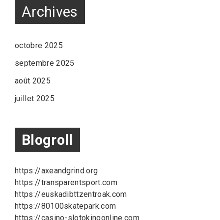
Archives
octobre 2025
septembre 2025
août 2025
juillet 2025
Blogroll
https://axeandgrind.org
https://transparentsport.com
https://euskadibttzentroak.com
https://80100skatepark.com
https://casino-slotokingonline.com