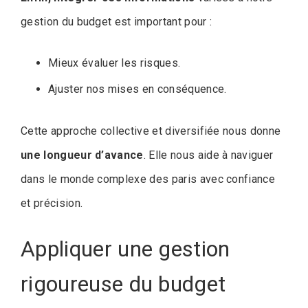
gestion du budget est important pour :
Mieux évaluer les risques.
Ajuster nos mises en conséquence.
Cette approche collective et diversifiée nous donne
une longueur d’avance
. Elle nous aide à naviguer
dans le monde complexe des paris avec confiance
et précision.
Appliquer une gestion
rigoureuse du budget