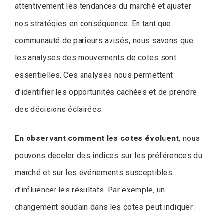
attentivement les tendances du marché et ajuster
nos stratégies en conséquence. En tant que
communauté de parieurs avisés, nous savons que
les analyses des mouvements de cotes sont
essentielles. Ces analyses nous permettent
d’identifier les opportunités cachées et de prendre
des décisions éclairées.
En observant comment les cotes évoluent
, nous
pouvons déceler des indices sur les préférences du
marché et sur les événements susceptibles
d’influencer les résultats. Par exemple, un
changement soudain dans les cotes peut indiquer :