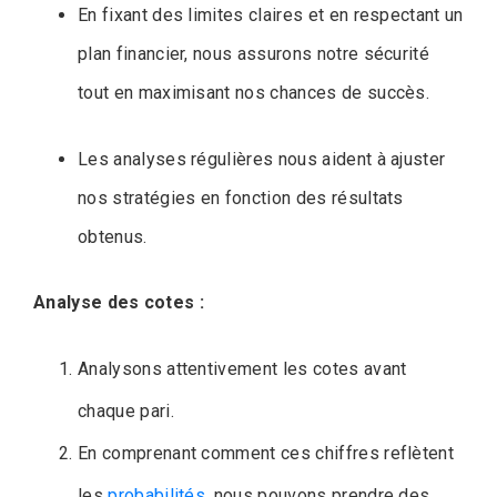
En fixant des limites claires et en respectant un
plan financier, nous assurons notre sécurité
tout en maximisant nos chances de succès.
Les analyses régulières nous aident à ajuster
nos stratégies en fonction des résultats
obtenus.
Analyse des cotes :
Analysons attentivement les cotes avant
chaque pari.
En comprenant comment ces chiffres reflètent
les
probabilités
, nous pouvons prendre des