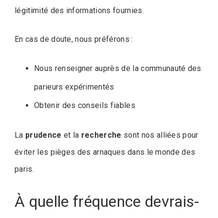
légitimité des informations fournies.
En cas de doute, nous préférons :
Nous renseigner auprès de la communauté des
parieurs expérimentés
Obtenir des conseils fiables
La
prudence
et la
recherche
sont nos alliées pour
éviter les pièges des arnaques dans le monde des
paris.
À quelle fréquence devrais-