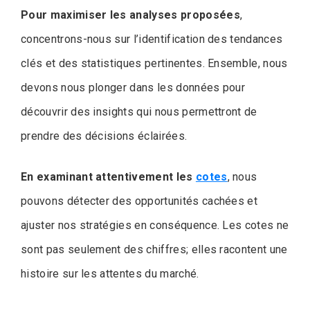
Pour maximiser les analyses proposées
,
concentrons-nous sur l’identification des tendances
clés et des statistiques pertinentes. Ensemble, nous
devons nous plonger dans les données pour
découvrir des insights qui nous permettront de
prendre des décisions éclairées.
En examinant attentivement les
cotes
, nous
pouvons détecter des opportunités cachées et
ajuster nos stratégies en conséquence. Les cotes ne
sont pas seulement des chiffres; elles racontent une
histoire sur les attentes du marché.