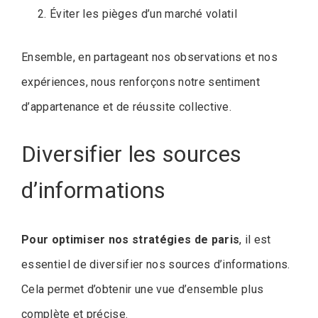
Éviter les pièges d’un marché volatil
Ensemble, en partageant nos observations et nos
expériences, nous renforçons notre sentiment
d’appartenance et de réussite collective.
Diversifier les sources
d’informations
Pour optimiser nos stratégies de paris
, il est
essentiel de diversifier nos sources d’informations.
Cela permet d’obtenir une vue d’ensemble plus
complète et précise.