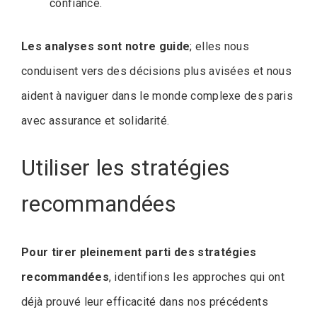
confiance.
Les analyses sont notre guide
; elles nous
conduisent vers des décisions plus avisées et nous
aident à naviguer dans le monde complexe des paris
avec assurance et solidarité.
Utiliser les stratégies
recommandées
Pour tirer pleinement parti des stratégies
recommandées
, identifions les approches qui ont
déjà prouvé leur efficacité dans nos précédents