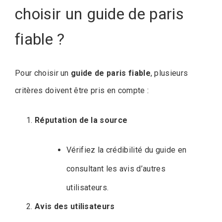
choisir un guide de paris
fiable ?
Pour choisir un
guide de paris fiable
, plusieurs
critères doivent être pris en compte :
Réputation de la source
Vérifiez la crédibilité du guide en
consultant les avis d’autres
utilisateurs.
Avis des utilisateurs