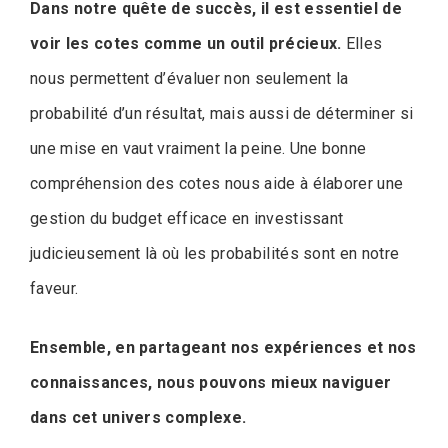
Dans notre quête de succès, il est essentiel de
voir les cotes comme un outil précieux.
Elles
nous permettent d’évaluer non seulement la
probabilité d’un résultat, mais aussi de déterminer si
une mise en vaut vraiment la peine. Une bonne
compréhension des cotes nous aide à élaborer une
gestion du budget efficace en investissant
judicieusement là où les probabilités sont en notre
faveur.
Ensemble, en partageant nos expériences et nos
connaissances, nous pouvons mieux naviguer
dans cet univers complexe.