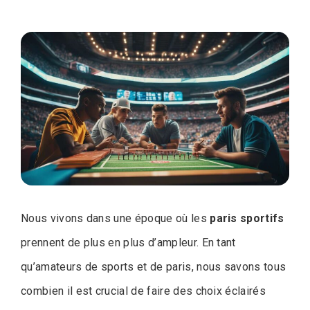
Nous vivons dans une époque où les
paris sportifs
prennent de plus en plus d’ampleur. En tant
qu’amateurs de sports et de paris, nous savons tous
combien il est crucial de faire des choix éclairés