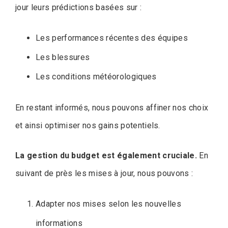
jour leurs prédictions basées sur :
Les performances récentes des équipes
Les blessures
Les conditions météorologiques
En restant informés, nous pouvons affiner nos choix
et ainsi optimiser nos gains potentiels.
La gestion du budget est également cruciale.
En
suivant de près les mises à jour, nous pouvons :
Adapter nos mises selon les nouvelles
informations