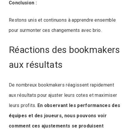
Conclusion :
Restons unis et continuons à apprendre ensemble
pour surmonter ces changements avec brio.
Réactions des bookmakers
aux résultats
De nombreux bookmakers réagissent rapidement
aux résultats pour ajuster leurs cotes et maximiser
leurs profits.
En observant les performances des
équipes et des joueurs, nous pouvons voir
comment ces ajustements se produisent