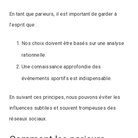
En tant que parieurs, il est important de garder à
l’esprit que :
Nos choix doivent être basés sur une analyse
rationnelle.
Une connaissance approfondie des
événements sportifs est indispensable.
En suivant ces principes, nous pouvons éviter les
influences subtiles et souvent trompeuses des
réseaux sociaux.