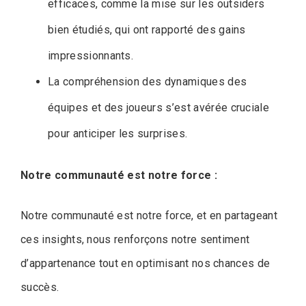
efficaces, comme la mise sur les outsiders
bien étudiés, qui ont rapporté des gains
impressionnants.
La compréhension des dynamiques des
équipes et des joueurs s’est avérée cruciale
pour anticiper les surprises.
Notre communauté est notre force :
Notre communauté est notre force, et en partageant
ces insights, nous renforçons notre sentiment
d’appartenance tout en optimisant nos chances de
succès.