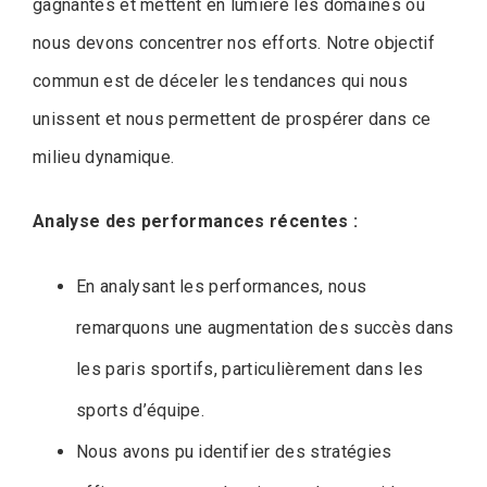
gagnantes et mettent en lumière les domaines où
nous devons concentrer nos efforts. Notre objectif
commun est de déceler les tendances qui nous
unissent et nous permettent de prospérer dans ce
milieu dynamique.
Analyse des performances récentes :
En analysant les performances, nous
remarquons une augmentation des succès dans
les paris sportifs, particulièrement dans les
sports d’équipe.
Nous avons pu identifier des stratégies