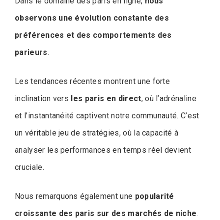
Dans le domaine des paris en ligne,
nous
observons une évolution constante des
préférences et des comportements des
parieurs
.
Les tendances récentes montrent une forte
inclination vers
les paris en direct
, où l’adrénaline
et l’instantanéité captivent notre communauté. C’est
un véritable jeu de stratégies, où la capacité à
analyser les performances en temps réel devient
cruciale.
Nous remarquons également une
popularité
croissante des paris sur des marchés de niche
.