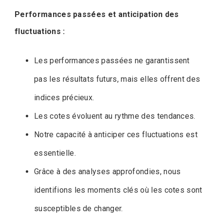
Performances passées et anticipation des
fluctuations :
Les performances passées ne garantissent
pas les résultats futurs, mais elles offrent des
indices précieux.
Les cotes évoluent au rythme des tendances.
Notre capacité à anticiper ces fluctuations est
essentielle.
Grâce à des analyses approfondies, nous
identifions les moments clés où les cotes sont
susceptibles de changer.