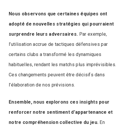
Nous observons que certaines équipes ont
adopté de nouvelles stratégies qui pourraient
surprendre leurs adversaires.
Par exemple,
l’utilisation accrue de tactiques défensives par
certains clubs a transformé les dynamiques
habituelles, rendant les matchs plus imprévisibles.
Ces changements peuvent être décisifs dans
l’élaboration de nos prévisions.
Ensemble, nous explorons ces insights pour
renforcer notre sentiment d’appartenance et
notre compréhension collective du jeu.
En