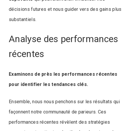
décisions futures et nous guider vers des gains plus
substantiels.
Analyse des performances
récentes
Examinons de près les performances récentes
pour identifier les tendances clés.
Ensemble, nous nous penchons sur les résultats qui
façonnent notre communauté de parieurs. Ces
performances récentes révèlent des stratégies