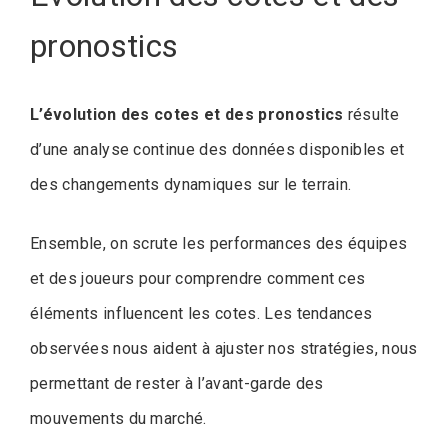
pronostics
L’évolution des cotes et des pronostics
résulte
d’une analyse continue des données disponibles et
des changements dynamiques sur le terrain.
Ensemble, on scrute les performances des équipes
et des joueurs pour comprendre comment ces
éléments influencent les cotes. Les tendances
observées nous aident à ajuster nos stratégies, nous
permettant de rester à l’avant-garde des
mouvements du marché.