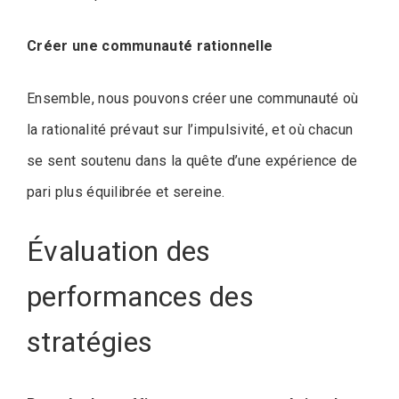
Créer une communauté rationnelle
Ensemble, nous pouvons créer une communauté où
la rationalité prévaut sur l’impulsivité, et où chacun
se sent soutenu dans la quête d’une expérience de
pari plus équilibrée et sereine.
Évaluation des
performances des
stratégies