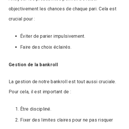
objectivement les chances de chaque pari. Cela est
crucial pour :
Éviter de parier impulsivement.
Faire des choix éclairés.
Gestion de la bankroll
La gestion de notre bankroll est tout aussi cruciale.
Pour cela, il est important de :
Être discipliné.
Fixer des limites claires pour ne pas risquer