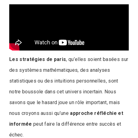
Les stratégies de paris
, qu’elles soient basées sur
des systèmes mathématiques, des analyses
statistiques ou des intuitions personnelles, sont
notre boussole dans cet univers incertain. Nous
savons que le hasard joue un rôle important, mais
nous croyons aussi qu’une
approche réfléchie et
informée
peut faire la différence entre succès et
échec.