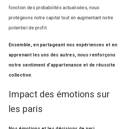
fonction des probabilités actualisées, nous
protégeons notre capital tout en augmentant notre
potentiel de profit.
Ensemble, en partageant nos expériences et en
apprenant les uns des autres, nous renforçons
notre sentiment d’appartenance et de réussite
collective.
Impact des émotions sur
les paris
Nos émotions et les décisions de pari