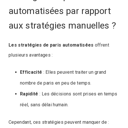
automatisées par rapport
aux stratégies manuelles ?
Les stratégies de paris automatisées
offrent
plusieurs avantages :
Efficacité
: Elles peuvent traiter un grand
nombre de paris en peu de temps.
Rapidité
: Les décisions sont prises en temps
réel, sans délai humain.
Cependant, ces stratégies peuvent manquer de :