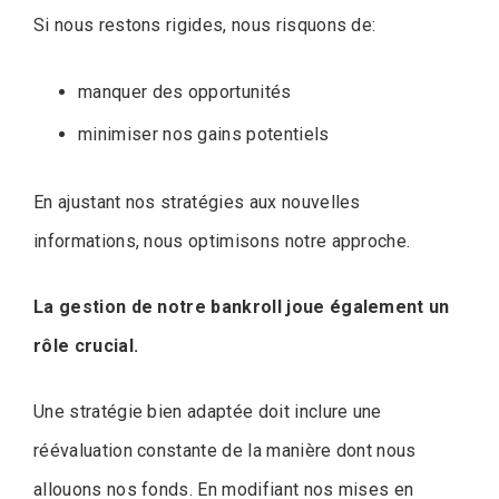
Si nous restons rigides, nous risquons de:
manquer des opportunités
minimiser nos gains potentiels
En ajustant nos stratégies aux nouvelles
informations, nous optimisons notre approche.
La gestion de notre bankroll joue également un
rôle crucial.
Une stratégie bien adaptée doit inclure une
réévaluation constante de la manière dont nous
allouons nos fonds. En modifiant nos mises en