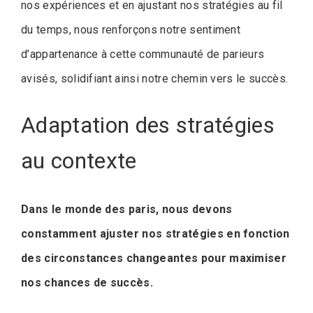
nos expériences et en ajustant nos stratégies au fil
du temps, nous renforçons notre sentiment
d’appartenance à cette communauté de parieurs
avisés, solidifiant ainsi notre chemin vers le succès.
Adaptation des stratégies
au contexte
Dans le monde des paris, nous devons
constamment ajuster nos stratégies en fonction
des circonstances changeantes pour maximiser
nos chances de succès.