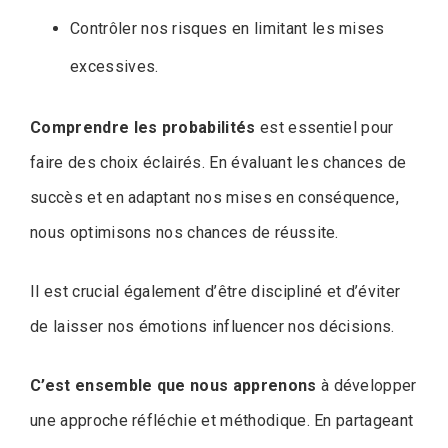
Contrôler nos risques en limitant les mises
excessives.
Comprendre les probabilités
est essentiel pour
faire des choix éclairés. En évaluant les chances de
succès et en adaptant nos mises en conséquence,
nous optimisons nos chances de réussite.
Il est crucial également d’être discipliné et d’éviter
de laisser nos émotions influencer nos décisions.
C’est ensemble que nous apprenons
à développer
une approche réfléchie et méthodique. En partageant