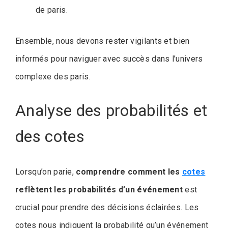
de paris.
Ensemble, nous devons rester vigilants et bien
informés pour naviguer avec succès dans l’univers
complexe des paris.
Analyse des probabilités et
des cotes
Lorsqu’on parie,
comprendre comment les
cotes
reflètent les probabilités d’un événement
est
crucial pour prendre des décisions éclairées. Les
cotes nous indiquent la probabilité qu’un événement