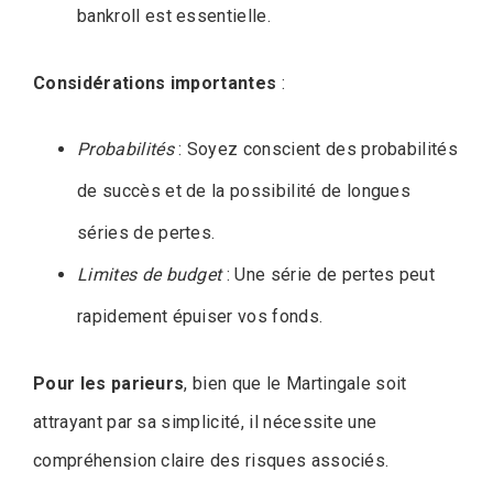
bankroll est essentielle.
Considérations importantes
:
Probabilités
: Soyez conscient des probabilités
de succès et de la possibilité de longues
séries de pertes.
Limites de budget
: Une série de pertes peut
rapidement épuiser vos fonds.
Pour les parieurs
, bien que le Martingale soit
attrayant par sa simplicité, il nécessite une
compréhension claire des risques associés.